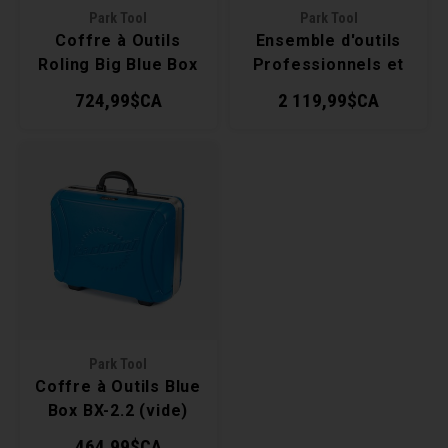
Park Tool
Park Tool
Coffre à Outils
Ensemble d'outils
Clés 
Roling Big Blue Box
Professionnels et
BX-3 (vide)
Événements EK-3
724,99$CA
2 119,99$CA
Outil
Park Tool
Coffre à Outils Blue
Box BX-2.2 (vide)
464,99$CA