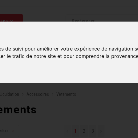
ries
Homme
Accessoires
Composantes
Liquidati
es de suivi pour améliorer votre expérience de navigation s
ser le trafic de notre site et pour comprendre la provenance
uite sur commandes de 99$ et plus*
Plusieurs boutiques po
Liquidation
Accessoires
Vêtements
ements
1
2
3
us bas