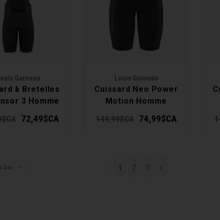
ouis Garneau
Louis Garneau
ard à Bretelles
Cuissard Neo Power
C
ensor 3 Homme
Motion Homme
72,49$CA
74,99$CA
9$CA
149,99$CA
1
1
2
3
us bas