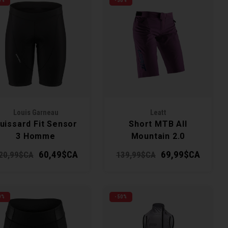
0%
-50%
Louis Garneau
Leatt
uissard Fit Sensor
Short MTB All
3 Homme
Mountain 2.0
Femme
60,49$CA
69,99$CA
20,99$CA
139,99$CA
0%
-50%