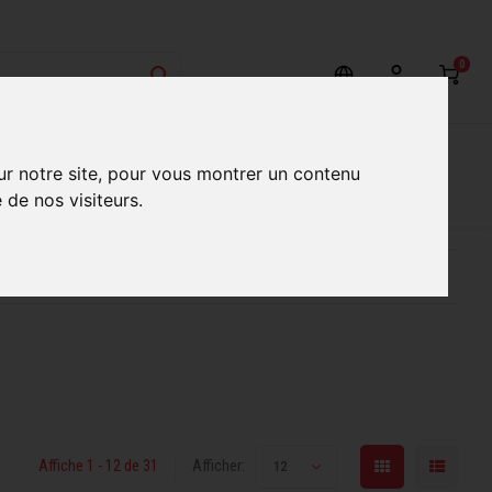
0
on
Nos Services
Nos boutiques
ur notre site, pour vous montrer un contenu
 de nos visiteurs.
ur mieux vous servir
Conseils d'experts qualifiés
Affiche 1 - 12 de 31
Afficher:
12