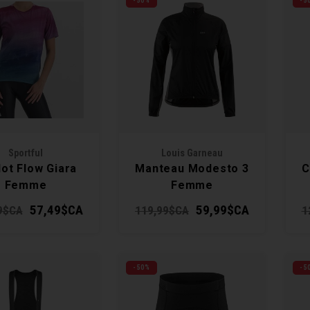
-50%
-5
Sportful
Louis Garneau
lot Flow Giara
Manteau Modesto 3
C
Femme
Femme
57,49$CA
59,99$CA
9$CA
119,99$CA
1
-50%
-5