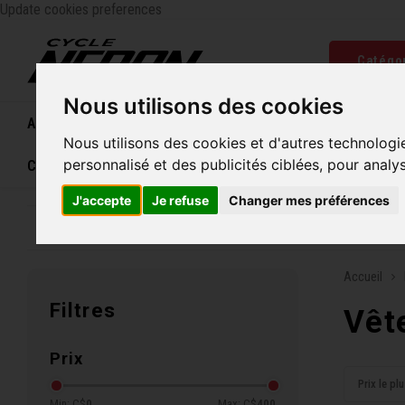
Update cookies preferences
Catégo
Nous utilisons des cookies
Accueil
Vélos
Souliers
Casques
Femme
Nous utilisons des cookies et d'autres technologi
personnalisé et des publicités ciblées, pour analy
Carte cadeau
J'accepte
Je refuse
Changer mes préférences
Entreprise familiale depuis 1970
Livraison grat
Accueil
Filtres
Vêt
Prix
Prix le pl
Min: C$
0
Max: C$
400