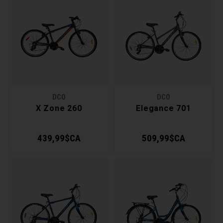
Clés 
Outil
DCO
DCO
X Zone 260
Elegance 701
439,99$CA
509,99$CA