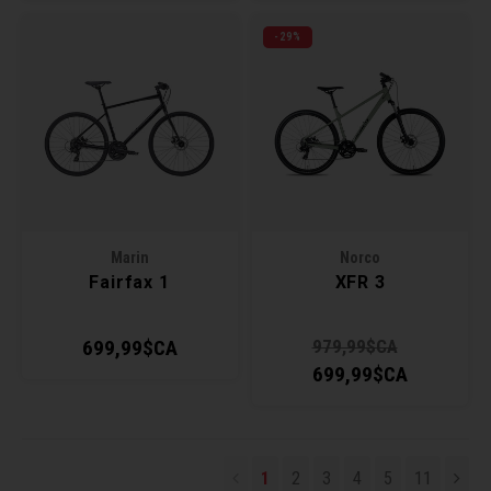
-29%
Marin
Norco
Fairfax 1
XFR 3
699,99$CA
979,99$CA
699,99$CA
1
2
3
4
5
11