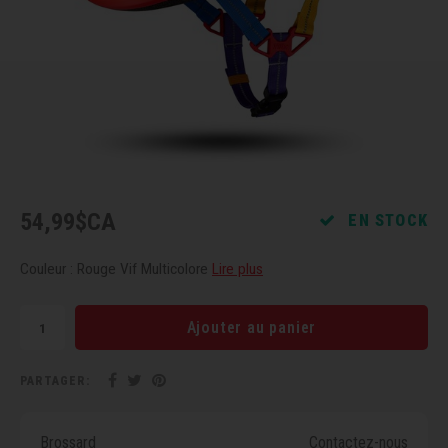
Récré
BMX
Prom
Panie
Clés 
Dérai
Derni
Trail
Miroi
Outil
Grou
Cadr
Gard
Outil
Levie
Cloch
Pomp
Petit
54,99$CA
EN STOCK
Béqui
Suppo
Piéce
Couleur : Rouge Vif Multicolore
Lire plus
Entre
Outil
Piéce
Ajouter au panier
Ensem
PARTAGER:
Clés 
Brossard
Contactez-nous