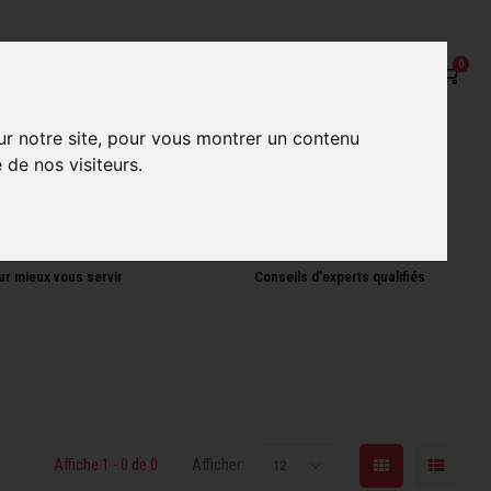
0
ur notre site, pour vous montrer un contenu
on
Nos Services
Nos boutiques
 de nos visiteurs.
ur mieux vous servir
Conseils d'experts qualifiés
Affiche 1 - 0 de 0
Afficher:
12