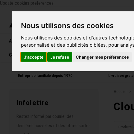
Update cookies preferences
Catégo
Nous utilisons des cookies
Nous utilisons des cookies et d'autres technologi
Accueil
Vélos
Souliers
Casques
Femme
personnalisé et des publicités ciblées, pour analy
Carte cadeau
J'accepte
Je refuse
Changer mes préférences
Entreprise familiale depuis 1970
Livraison grat
Accueil
Infolettre
Clo
Restez informé par courriel des
dernières nouvelles et des offres sur les
Produits l