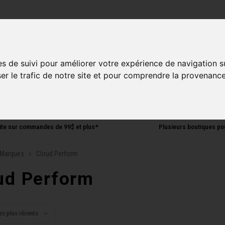
ries
es de suivi pour améliorer votre expérience de navigation s
Homme
Accessoires
Composantes
Liquidati
ser le trafic de notre site et pour comprendre la provenance
uite sur commandes de 99$ et plus*
Plusieurs boutiques po
Marques
Cloud Perform
ud Perform
es plus récents