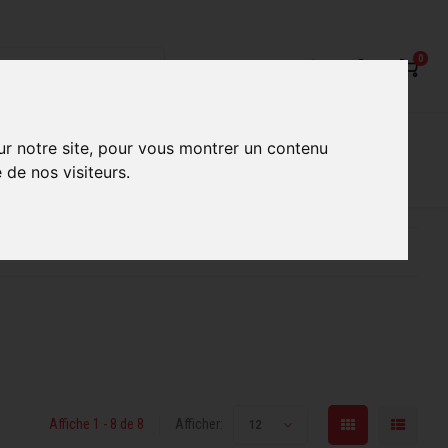
0
on
Nos Services
Nos boutiques
ur notre site, pour vous montrer un contenu
 de nos visiteurs.
ur mieux vous servir
Conseils d'experts qualifiés
Affiche 1 - 8 de 8
Afficher:
12