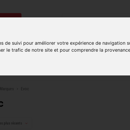
ries
Homme
Accessoires
Composantes
Liquidati
es de suivi pour améliorer votre expérience de navigation s
ser le trafic de notre site et pour comprendre la provenance
uite sur commandes de 99$ et plus*
Plusieurs boutiques po
Marques
Evoc
c
es plus récents