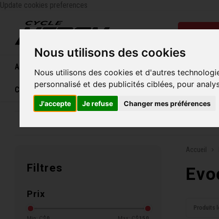
Update cookies preferences
Catégo
Nous utilisons des cookies
Accueil
Vélos
Souliers
Casques
Femme
Nous utilisons des cookies et d'autres technologi
personnalisé et des publicités ciblées, pour analy
Carte cadeau
J'accepte
Je refuse
Changer mes préférences
Entreprise familiale depuis 1970
Livraison grat
Accueil
Filtres
Evo
Prix
Produits l
Min: C$
0
Max: C$
150