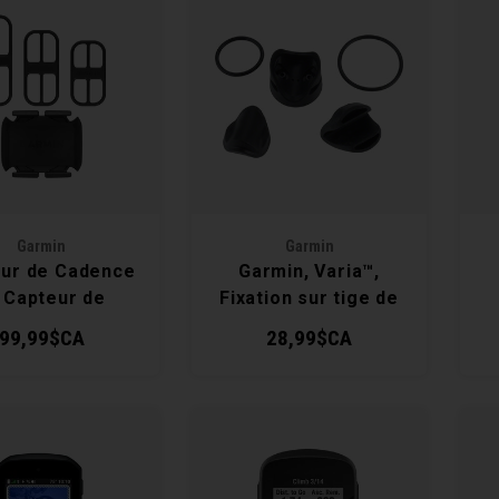
Garmin
Garmin
ur de Cadence
Garmin, Varia™,
| Capteur de
Fixation sur tige de
ence Sans Fil
selle, Pour tige de
99,99$CA
28,99$CA
pour Vélo
selle aero