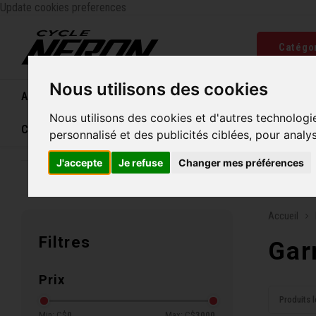
Update cookies preferences
Catégo
Nous utilisons des cookies
Accueil
Vélos
Souliers
Casques
Femme
Nous utilisons des cookies et d'autres technologi
Carte cadeau
personnalisé et des publicités ciblées, pour analy
J'accepte
Je refuse
Changer mes préférences
Entreprise familiale depuis 1970
Livraison grat
Accueil
Filtres
Gar
Prix
Produits l
Min: C$
0
Max: C$
3000