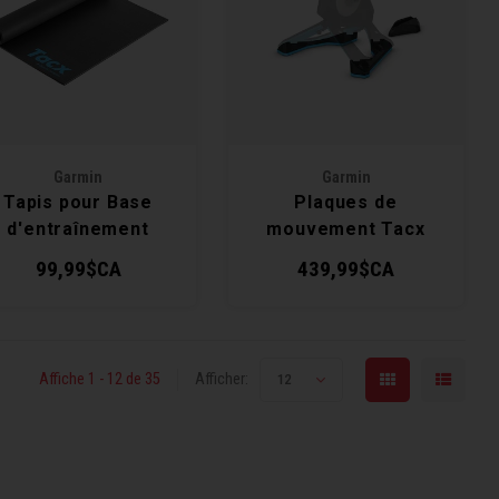
Garmin
Garmin
Tapis pour Base
Plaques de
d'entraînement
mouvement Tacx
Tacx
NEO
99,99$CA
439,99$CA
Affiche 1 - 12 de 35
Afficher:
12