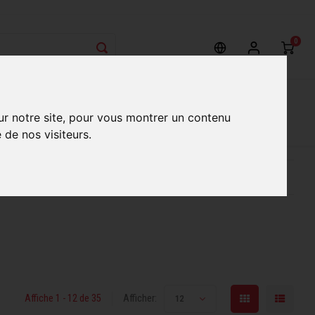
0
on
Nos Services
Nos boutiques
ur notre site, pour vous montrer un contenu
 de nos visiteurs.
ur mieux vous servir
Conseils d'experts qualifiés
Affiche 1 - 12 de 35
Afficher:
12