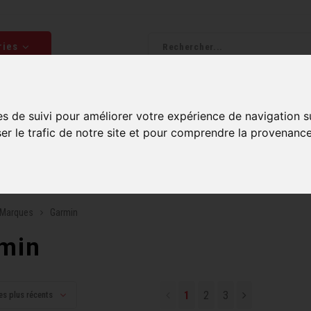
ries
Homme
Accessoires
Composantes
Liquidati
es de suivi pour améliorer votre expérience de navigation s
ser le trafic de notre site et pour comprendre la provenance
uite sur commandes de 99$ et plus*
Plusieurs boutiques po
Marques
Garmin
min
1
2
3
es plus récents