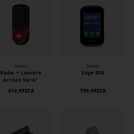
Garmin
Garmin
Radar + Lumière
Edge 850
Arrière Varia™
RearVue 820
419,99$CA
799,99$CA