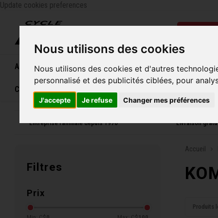
Update cookies preferences
Catégo
Nous utilisons des cookies
Accueil
Vélos
Souliers
Casques
Femme
Nous utilisons des cookies et d'autres technologi
personnalisé et des publicités ciblées, pour analy
Carte cadeau
J'accepte
Je refuse
Changer mes préférences
Entreprise familiale depuis 1970
Livraison grat
Accueil
Filtres
KOM
Prix
Produits l
Min: C$
0
Max: C$
100