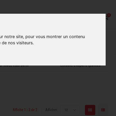
0
on
Nos Services
Nos boutiques
ur notre site, pour vous montrer un contenu
 de nos visiteurs.
ur mieux vous servir
Conseils d'experts qualifiés
Affiche 1 - 2 de 2
Afficher:
12