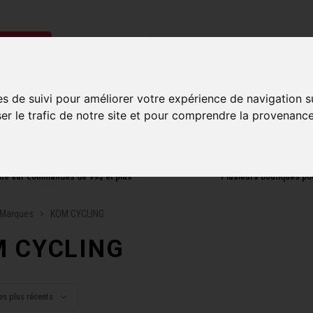
ries
Homme
Accessoires
Composantes
Liquidati
es de suivi pour améliorer votre expérience de navigation s
ser le trafic de notre site et pour comprendre la provenance
uite sur commandes de 99$ et plus*
Plusieurs boutiques po
Marques
KOM CYCLING
 CYCLING
es plus récents