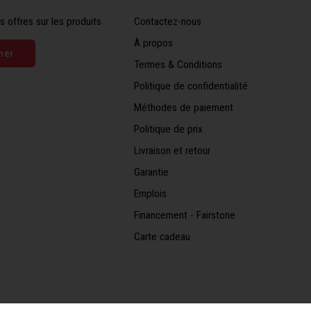
s offres sur les produits
Contactez-nous
À propos
ner
Termes & Conditions
Politique de confidentialité
Méthodes de paiement
Politique de prix
Livraison et retour
Garantie
Emplois
Financement - Fairstone
Carte cadeau