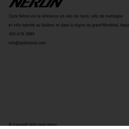
Cycle Néron est la référence en vélo de route, vélo de montagne
et vélo hybride au Québec et dans la région du grand Montréal, depu
450-678-5880
info@cycleneron.com