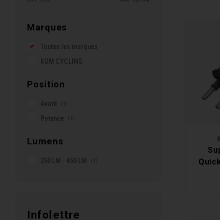
Marques
Toutes les marques
KOM CYCLING
Position
Avant
(1)
Potence
(1)
Lumens
Su
250 LM - 450 LM
(1)
Quic
Infolettre