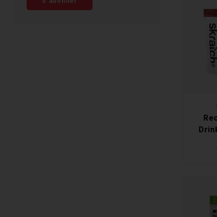
S'abonner
Rec
Drin