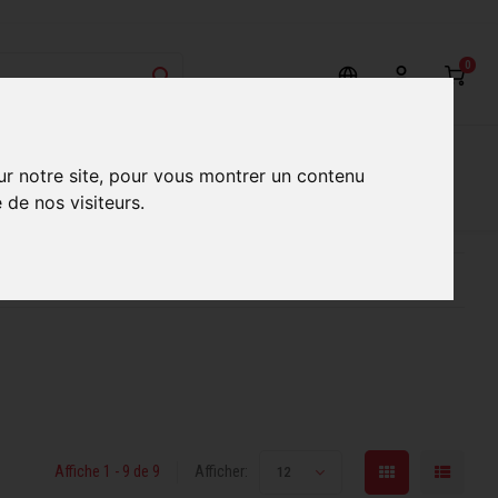
0
on
Nos Services
Nos boutiques
ur notre site, pour vous montrer un contenu
 de nos visiteurs.
ur mieux vous servir
Conseils d'experts qualifiés
Affiche 1 - 9 de 9
Afficher:
12