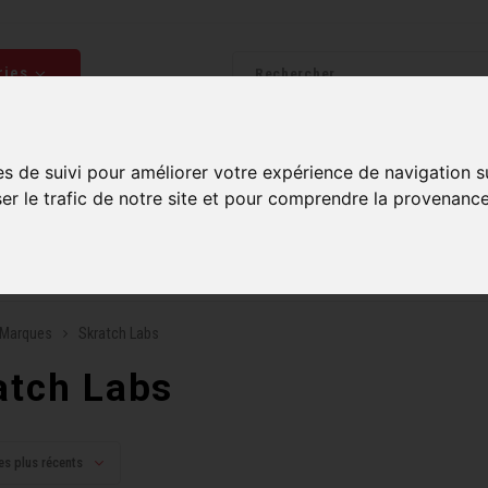
ries
Homme
Accessoires
Composantes
Liquidati
es de suivi pour améliorer votre expérience de navigation s
ser le trafic de notre site et pour comprendre la provenance
uite sur commandes de 99$ et plus*
Plusieurs boutiques po
Marques
Skratch Labs
atch Labs
es plus récents