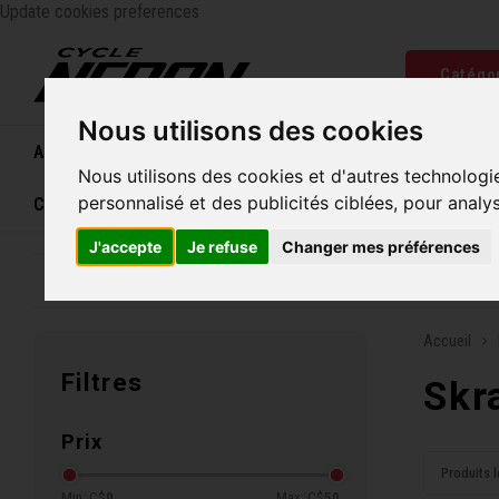
Update cookies preferences
Catégo
Nous utilisons des cookies
Accueil
Vélos
Souliers
Casques
Femme
Nous utilisons des cookies et d'autres technologi
personnalisé et des publicités ciblées, pour analy
Carte cadeau
J'accepte
Je refuse
Changer mes préférences
Entreprise familiale depuis 1970
Livraison grat
Accueil
Filtres
Skr
Prix
Produits l
Min: C$
0
Max: C$
50