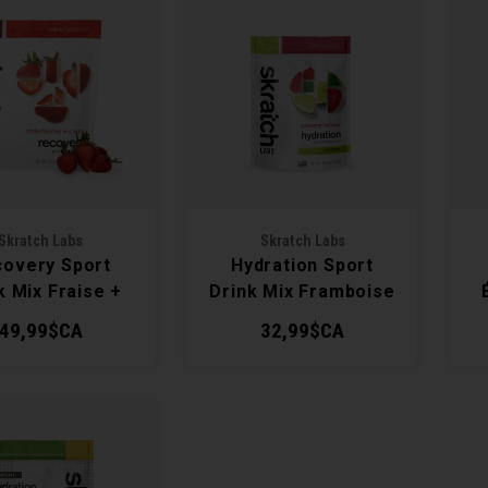
Skratch Labs
Skratch Labs
overy Sport
Hydration Sport
k Mix Fraise +
Drink Mix Framboise
Crème
Limeade avec
49,99$CA
32,99$CA
Caféine