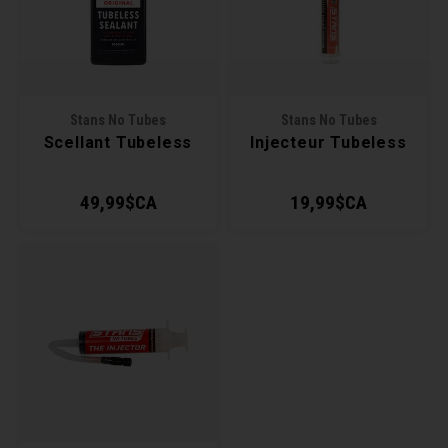
Récré
BMX
Prom
Panie
Clés 
Dérai
Derni
Trail
Miroi
Outil
Grou
Stans No Tubes
Stans No Tubes
Scellant Tubeless
Injecteur Tubeless
Cadr
Gard
Outil
Levie
49,99$CA
19,99$CA
Cloch
Pomp
Petit
Béqui
Suppo
Piéce
Entre
Outil
Piéce
Ensem
Clés 