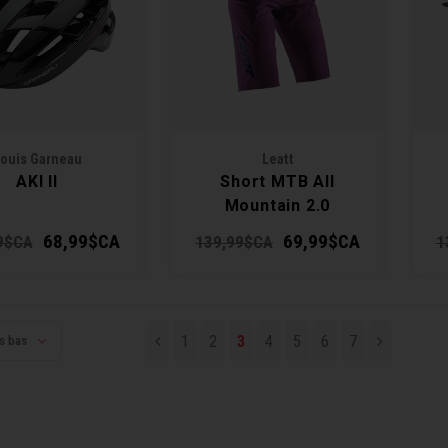
ouis Garneau
Leatt
AKI II
Short MTB All
Mountain 2.0
Femme
68,99$CA
69,99$CA
9$CA
139,99$CA
1
1
2
3
4
5
6
7
us bas