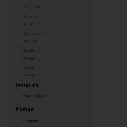
0.5L - 0.85L
(1)
1L - 2.75L
(1)
6L - 10L
(1)
16L - 20L
(1)
21L - 25L
(1)
450 ml
(2)
590 ml
(2)
600 ml
(2)
700 ml
(2)
Isolation
750 ml
(2)
800 ml
(2)
Non-isolée
(12)
Pompe
Plancher
(1)