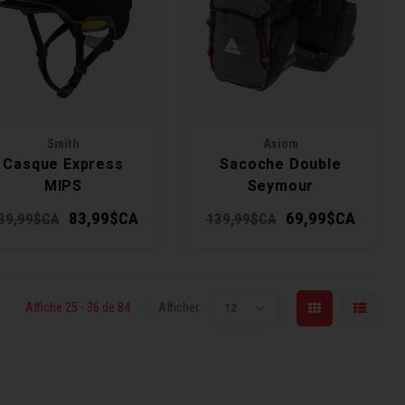
Smith
Axiom
Casque Express
Sacoche Double
MIPS
Seymour
Oceanweave 22L
83,99$CA
69,99$CA
39,99$CA
139,99$CA
Affiche 25 - 36 de 84
Afficher:
12