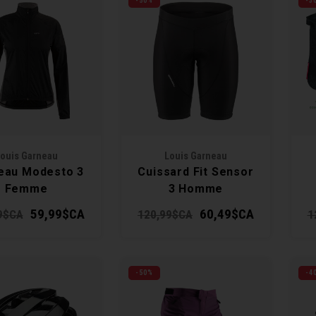
-50%
-3
ouis Garneau
Louis Garneau
eau Modesto 3
Cuissard Fit Sensor
Femme
3 Homme
59,99$CA
60,49$CA
9$CA
120,99$CA
1
-50%
-4