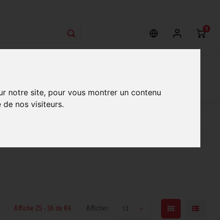
0
on
Nos Services
Nos boutiques
ur notre site, pour vous montrer un contenu
 de nos visiteurs.
ur mieux vous servir
Conseils d'experts qualifiés
Affiche 25 - 36 de 84
Afficher:
12