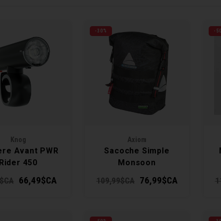
-30%
-5
Knog
Axiom
ère Avant PWR
Sacoche Simple
Rider 450
Monsoon
Oceanweave P16+
66,49$CA
76,99$CA
9$CA
109,99$CA
1
Urban15.8L