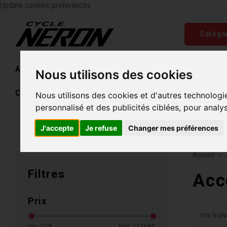
Update cookies preferences
Catégo
Accueil
Vélos
Souliers
Casques
Femme
Nous utilisons des cookies
Carte cadeau
Nous utilisons des cookies et d'autres technologi
personnalisé et des publicités ciblées, pour analy
Entreprise familiale depuis 1970
Livraison grat
J'accepte
Je refuse
Changer mes préférences
Accueil
Filtres
Acc
Prix
Prix le pl
Min: C$
0
Max: C$
1500