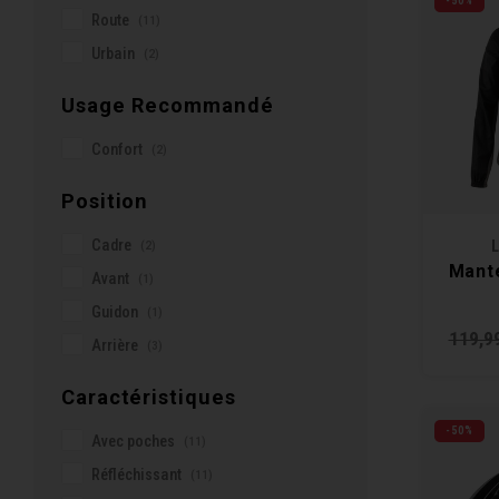
-50%
Leatt
Route
(11)
Louis Garneau
Urbain
(2)
Oakley
Usage Recommandé
Roswheel
Shimano
Confort
(2)
Smith
Position
Specialized
Sportful
Cadre
(2)
L
Mant
Thule
Avant
(1)
Wahoo
Guidon
(1)
119,9
Arrière
(3)
Caractéristiques
-50%
Avec poches
(11)
Réfléchissant
(11)