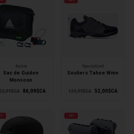
0%
-60%
Axiom
Specialized
Sac de Guidon
Souliers Tahoe Wmn
Monsoon
Oceanweave 9+
86,09$CA
52,00$CA
22,99$CA
129,99$CA
9.1L
0%
-50%