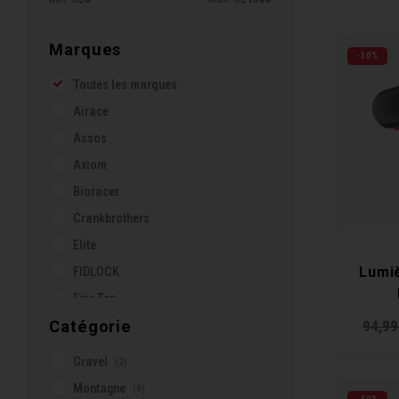
Marques
-30%
Toutes les marques
Airace
Assos
Axiom
Bioracer
Crankbrothers
Elite
Lumi
FIDLOCK
Five Ten
Catégorie
94,9
Fizik
Geovanny
Gravel
(2)
Knog
Montagne
(9)