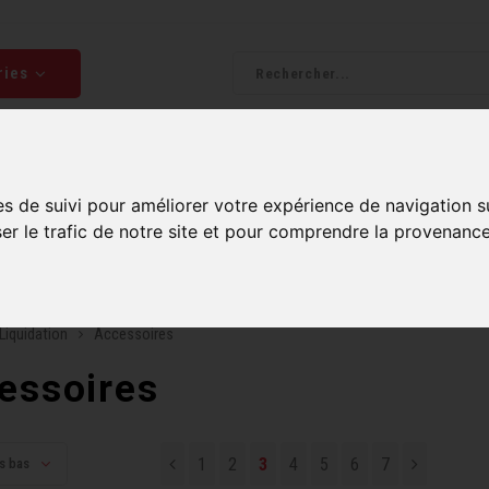
ries
Homme
Accessoires
Composantes
Liquidati
es de suivi pour améliorer votre expérience de navigation s
ser le trafic de notre site et pour comprendre la provenance
uite sur commandes de 99$ et plus*
Plusieurs boutiques po
Liquidation
Accessoires
essoires
1
2
3
4
5
6
7
us bas