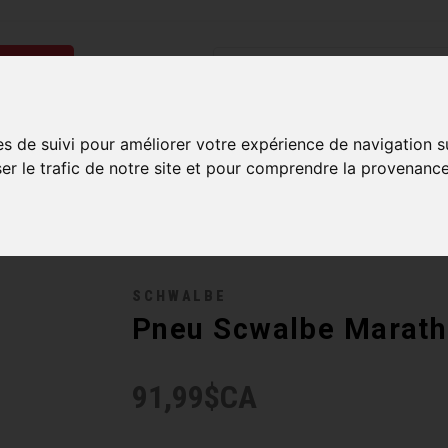
ries
Homme
Accessoires
Composantes
Liquidati
es de suivi pour améliorer votre expérience de navigation s
ser le trafic de notre site et pour comprendre la provenance
SCHWALBE
Pneu Scwalbe Marath
91,99$CA