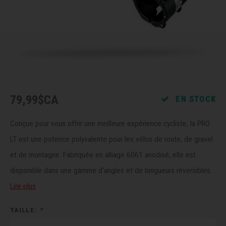
Récré
BMX
Prom
Panie
Clés 
Dérai
Derni
Trail
Miroi
Outil
Grou
Cadr
Gard
Outil
Levie
79,99$CA
EN STOCK
Cloch
Pomp
Petit
Conçue pour vous offrir une meilleure expérience cycliste, la PRO
Béqui
Suppo
Piéce
LT est une potence polyvalente pour les vélos de route, de gravel
et de montagne. Fabriquée en alliage 6061 anodisé, elle est
Entre
Outil
Piéce
disponible dans une gamme d'angles et de longueurs réversibles.
Ensem
Lire plus
Clés 
TAILLE:
*