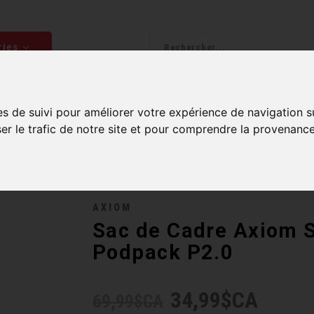
ries
Homme
Accessoires
Composantes
Liquidati
es de suivi pour améliorer votre expérience de navigation s
ser le trafic de notre site et pour comprendre la provenance
AXIOM
Sac de Cadre Axiom
Podpack P2.0
34,99$CA
69,99$CA