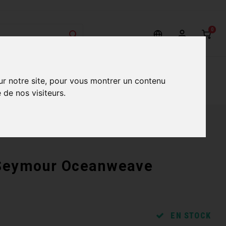
0
on
Nos Services
Nos boutiques
ur notre site, pour vous montrer un contenu
 de nos visiteurs.
 Seymour Oceanweave
EN STOCK