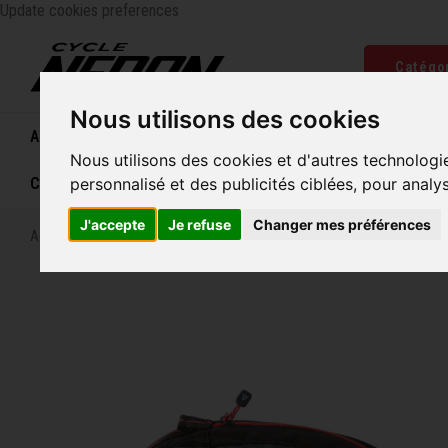
Update cookies preferences
Catégo
Nous utilisons des cookies
Accueil
Vélos
Souliers
Casques
Femme
Nous utilisons des cookies et d'autres technologi
Carte cadeau
personnalisé et des publicités ciblées, pour analy
J'accepte
Je refuse
Changer mes préférences
Accueil
Sac de Cadre Axiom Seymour Oceanweave Podpack P2.0