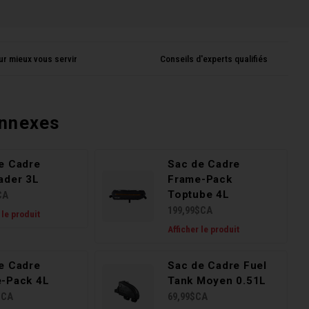
ur mieux vous servir
Conseils d'experts qualifiés
onnexes
e Cadre
Sac de Cadre
ader 3L
Frame-Pack
Toptube 4L
CA
199,99$CA
 le produit
Afficher le produit
e Cadre
Sac de Cadre Fuel
-Pack 4L
Tank Moyen 0.51L
$CA
69,99$CA