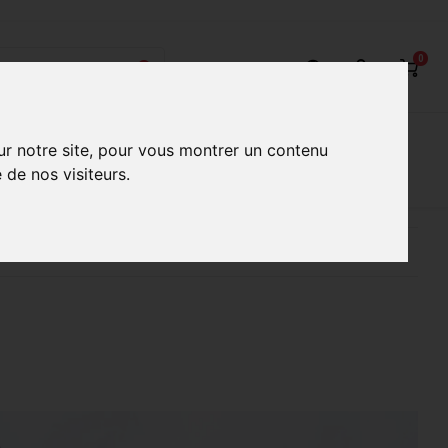
0
on
Nos Services
Nos boutiques
ur notre site, pour vous montrer un contenu
 de nos visiteurs.
ur mieux vous servir
Conseils d'experts qualifiés