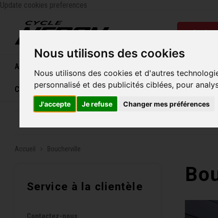
Update cookies preferences
Catégo
Nous utilisons des cookies
Accueil
Vélos
Souliers
Casques
Femme
Nous utilisons des cookies et d'autres technologi
personnalisé et des publicités ciblées, pour analy
Carte cadeau
J'accepte
Je refuse
Changer mes préférences
Entreprise familiale depuis 1970
Livraison grat
Accueil
Boucherville
Bou
Service à la clientèle
Contactez-nous