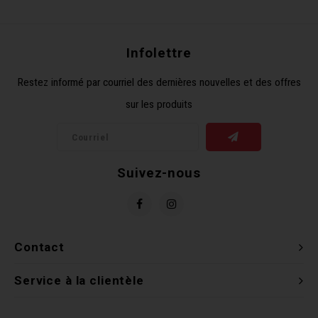
Récré
BMX
Prom
Panie
Clés 
Dérai
Derni
Infolettre
Trail
Miroi
Outil
Grou
Restez informé par courriel des dernières nouvelles et des offres
sur les produits
Cadr
Gard
Outil
Levie
Cloch
Pomp
Petit
Suivez-nous
Béqui
Suppo
Piéce
Entre
Outil
Piéce
Contact
Ensem
Service à la clientèle
Clés 