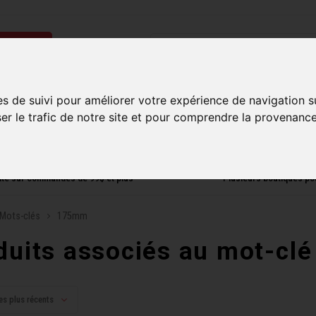
ries
Homme
Accessoires
Composantes
Liquidati
es de suivi pour améliorer votre expérience de navigation s
ser le trafic de notre site et pour comprendre la provenance
uite sur commandes de 99$ et plus*
Plusieurs boutiques po
Mots-clés
175mm
duits associés au mot-c
es plus récents