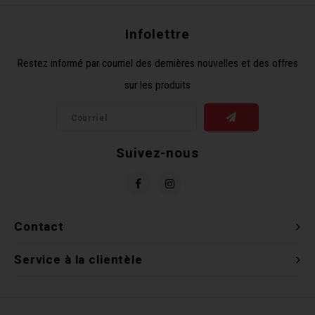
Récré
BMX
Prom
Panie
Clés 
Dérai
Derni
Infolettre
Restez informé par courriel des dernières nouvelles et des offres
Trail
Miroi
Outil
Grou
sur les produits
Cadr
Gard
Outil
Levie
Cloch
Pomp
Petit
Suivez-nous
Béqui
Suppo
Piéce
Entre
Outil
Piéce
Contact
Ensem
Service à la clientèle
Clés 