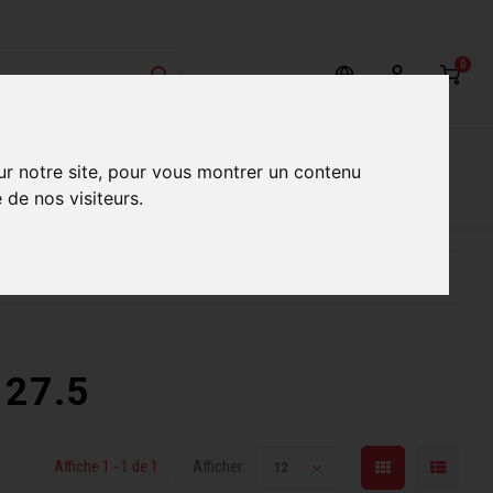
0
on
Nos Services
Nos boutiques
ur notre site, pour vous montrer un contenu
 de nos visiteurs.
ur mieux vous servir
Conseils d'experts qualifiés
 27.5
Affiche 1 - 1 de 1
Afficher:
12