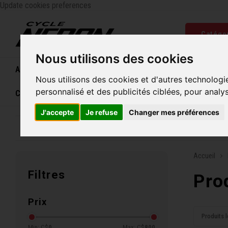
Update cookies preferences
Catégo
Nous utilisons des cookies
Accueil
Vélos
Souliers
Casques
Femme
Nous utilisons des cookies et d'autres technologi
personnalisé et des publicités ciblées, pour analy
Carte cadeau
J'accepte
Je refuse
Changer mes préférences
Entreprise familiale depuis 1970
Livraison grat
Accueil
Filtres
Pro
Prix
Produits l
Min: C$
0
Max: C$
800