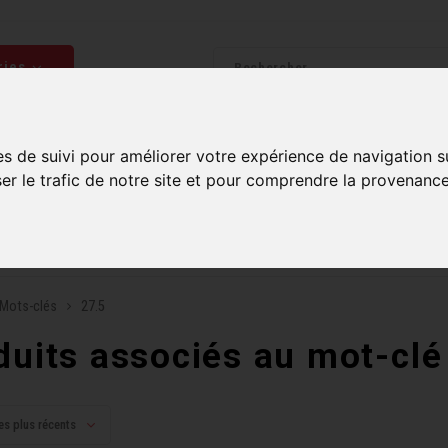
ries
Homme
Accessoires
Composantes
Liquidati
es de suivi pour améliorer votre expérience de navigation s
ser le trafic de notre site et pour comprendre la provenance
uite sur commandes de 99$ et plus*
Plusieurs boutiques po
Mots-clés
27.5
duits associés au mot-clé
es plus récents