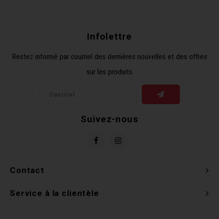
Récré
BMX
Prom
Panie
Clés 
Dérai
Derni
Infolettre
Trail
Miroi
Outil
Grou
Restez informé par courriel des dernières nouvelles et des offres
sur les produits
Cadr
Gard
Outil
Levie
Cloch
Pomp
Petit
Suivez-nous
Béqui
Suppo
Piéce
Entre
Outil
Piéce
Contact
Ensem
Service à la clientèle
Clés 