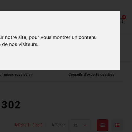
0
ur notre site, pour vous montrer un contenu
on
Nos Services
Nos boutiques
 de nos visiteurs.
ur mieux vous servir
Conseils d'experts qualifiés
 302
Affiche 1 - 0 de 0
Afficher:
12