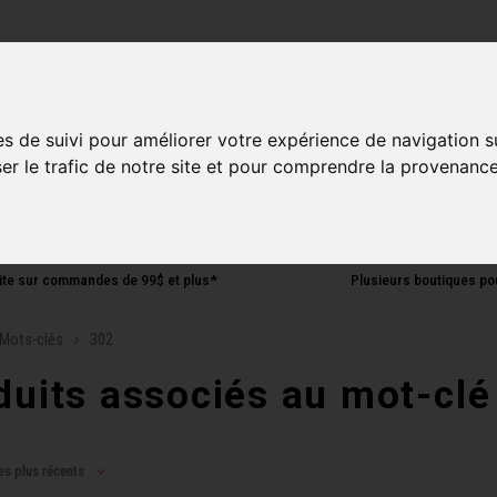
ries
es de suivi pour améliorer votre expérience de navigation s
Homme
Accessoires
Composantes
Liquidati
ser le trafic de notre site et pour comprendre la provenance
uite sur commandes de 99$ et plus*
Plusieurs boutiques po
Mots-clés
302
duits associés au mot-clé
es plus récents