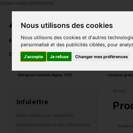
Update cookies preferences
Catégo
Nous utilisons des cookies
Nous utilisons des cookies et d'autres technologi
Accueil
Vélos
Souliers
Casques
Femme
personnalisé et des publicités ciblées, pour analy
Carte cadeau
J'accepte
Je refuse
Changer mes préférences
Entreprise familiale depuis 1970
Livraison grat
Accueil
Infolettre
Pro
Restez informé par courriel des
dernières nouvelles et des offres sur les
Produits l