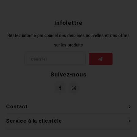
Récré
BMX
Prom
Panie
Clés 
Dérai
Derni
Infolettre
Trail
Miroi
Outil
Grou
Restez informé par courriel des dernières nouvelles et des offres
sur les produits
Cadr
Gard
Outil
Levie
Cloch
Pomp
Petit
Suivez-nous
Béqui
Suppo
Piéce
Entre
Outil
Piéce
Contact
Ensem
Service à la clientèle
Clés 