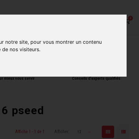
0
ur notre site, pour vous montrer un contenu
on
Nos Services
Nos boutiques
 de nos visiteurs.
ur mieux vous servir
Conseils d'experts qualifiés
 6 pseed
Affiche 1 - 1 de 1
Afficher:
12