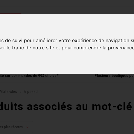
ries
es de suivi pour améliorer votre expérience de navigation s
Homme
Accessoires
Composantes
Liquidati
ser le trafic de notre site et pour comprendre la provenance
uite sur commandes de 99$ et plus*
Plusieurs boutiques po
Mots-clés
6 pseed
duits associés au mot-clé
es plus récents