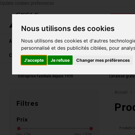
Update cookies preferences
Catégo
Nous utilisons des cookies
Nous utilisons des cookies et d'autres technologi
Accueil
Vélos
Souliers
Casques
Femme
personnalisé et des publicités ciblées, pour analy
Carte cadeau
J'accepte
Je refuse
Changer mes préférences
Entreprise familiale depuis 1970
Livraison grat
Accueil
Filtres
Pro
Prix
Produits l
Min: C$
0
Max: C$
25