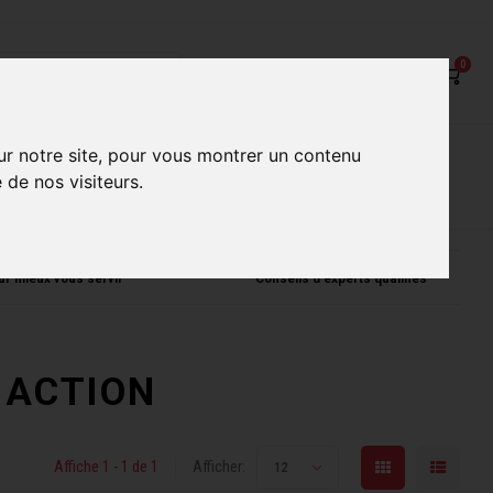
0
on
Nos Services
Nos boutiques
ur notre site, pour vous montrer un contenu
 de nos visiteurs.
ur mieux vous servir
Conseils d'experts qualifiés
é ACTION
Affiche 1 - 1 de 1
Afficher:
12