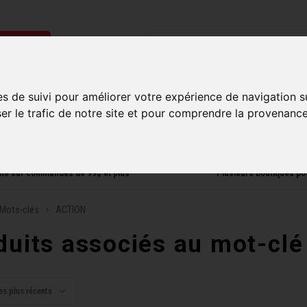
ries
Homme
Accessoires
Composantes
Liquidati
es de suivi pour améliorer votre expérience de navigation s
ser le trafic de notre site et pour comprendre la provenance
uite sur commandes de 99$ et plus*
Plusieurs boutiques po
Mots-clés
ACTION
duits associés au mot-cl
es plus récents