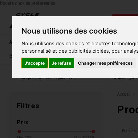
Update cookies preferences
Catégo
Nous utilisons des cookies
Accueil
Vélos
Souliers
Casques
Femme
Nous utilisons des cookies et d'autres technologi
personnalisé et des publicités ciblées, pour analy
Carte cadeau
J'accepte
Je refuse
Changer mes préférences
Entreprise familiale depuis 1970
Livraison grat
Accueil
Filtres
Pro
Prix
Produits l
Min: C$
0
Max: C$
250