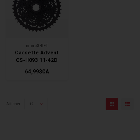
Récré
BMX
Prom
Panie
Clés 
Dérai
Derni
Trail
Miroi
Outil
Grou
microSHIFT
Cadr
Gard
Outil
Levie
Cassette Advent
CS-H093 11-42D
Cloch
Pomp
Petit
64,99$CA
Béqui
Suppo
Piéce
Entre
Outil
Piéce
Afficher:
12
Ensem
Clés 