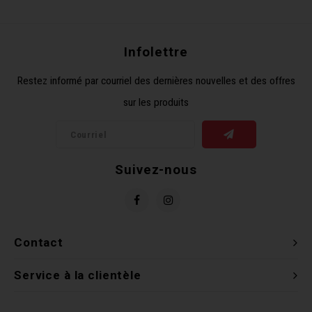
Récré
BMX
Prom
Panie
Clés 
Dérai
Derni
Infolettre
Trail
Miroi
Outil
Grou
Restez informé par courriel des dernières nouvelles et des offres
sur les produits
Cadr
Gard
Outil
Levie
Cloch
Pomp
Petit
Suivez-nous
Béqui
Suppo
Piéce
Entre
Outil
Piéce
Contact
Ensem
Service à la clientèle
Clés 