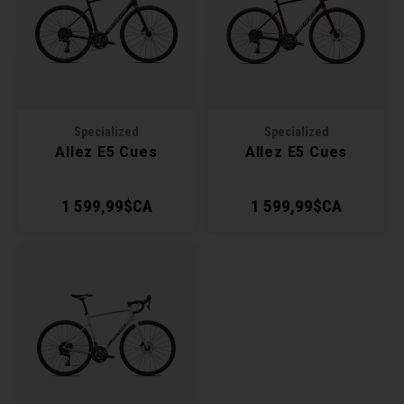
Récré
BMX
Prom
Panie
Clés 
Dérai
Derni
Trail
Miroi
Outil
Grou
Specialized
Specialized
Cadr
Gard
Outil
Levie
Allez E5 Cues
Allez E5 Cues
Cloch
Pomp
Petit
1 599,99$CA
1 599,99$CA
Béqui
Suppo
Piéce
Entre
Outil
Piéce
Ensem
Clés 