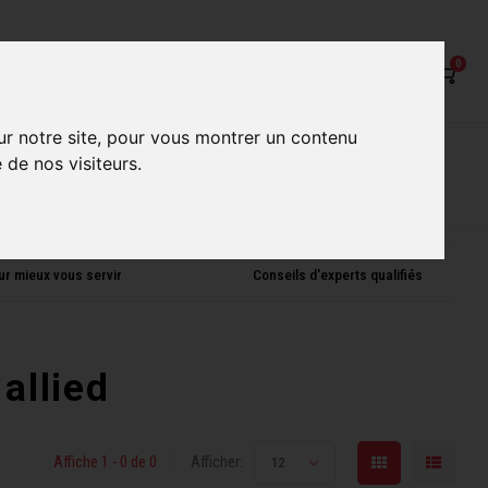
0
ur notre site, pour vous montrer un contenu
on
Nos Services
Nos boutiques
 de nos visiteurs.
ur mieux vous servir
Conseils d'experts qualifiés
allied
Affiche 1 - 0 de 0
Afficher:
12