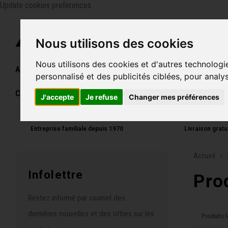
Update cookies preferences
Catégo
Nous utilisons des cookies
Nous utilisons des cookies et d'autres technologi
Accueil
Vélos
Souliers
Casques
Femme
personnalisé et des publicités ciblées, pour analy
Carte cadeau
J'accepte
Je refuse
Changer mes préférences
Entreprise familiale depuis 1970
Livraison grat
Accueil
Infolettre
Pro
Restez informé par courriel des
dernières nouvelles et des offres sur les
Produits l