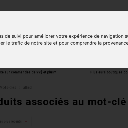
ries
es de suivi pour améliorer votre expérience de navigation s
Homme
Accessoires
Composantes
Liquidati
ser le trafic de notre site et pour comprendre la provenance
uite sur commandes de 99$ et plus*
Plusieurs boutiques po
Mots-clés
allied
duits associés au mot-clé 
es plus récents