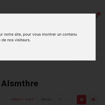
0
on
Nos Services
Nos boutiques
ur notre site, pour vous montrer un contenu
 de nos visiteurs.
ur mieux vous servir
Conseils d'experts qualifiés
 Alsmthre
Affiche 1 - 5 de 5
Afficher:
12