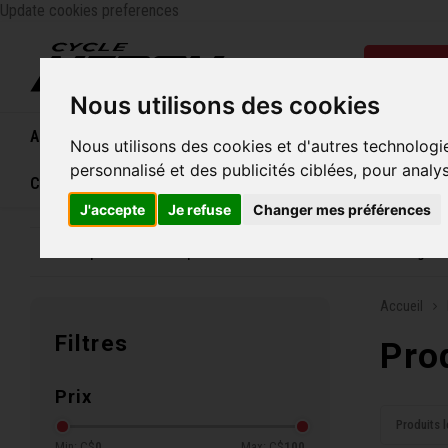
Update cookies preferences
Catégo
Nous utilisons des cookies
Accueil
Vélos
Souliers
Casques
Femme
Nous utilisons des cookies et d'autres technologi
personnalisé et des publicités ciblées, pour analy
Carte cadeau
J'accepte
Je refuse
Changer mes préférences
Entreprise familiale depuis 1970
Livraison grat
Accueil
Filtres
Pro
Prix
Produits l
Min: C$
0
Max: C$
100