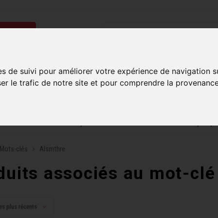
ries
Homme
Accessoires
Composantes
Liquidati
es de suivi pour améliorer votre expérience de navigation s
ser le trafic de notre site et pour comprendre la provenance
uite sur commandes de 99$ et plus*
Plusieurs boutiques po
Mots-clés
Alsmthre
duits associés au mot-clé
es plus récents