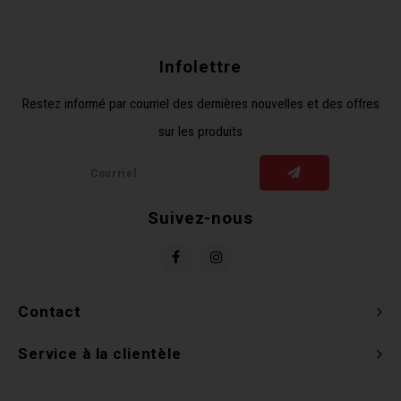
Récré
BMX
Prom
Panie
Clés 
Dérai
Derni
Infolettre
Trail
Miroi
Outil
Grou
Restez informé par courriel des dernières nouvelles et des offres
sur les produits
Cadr
Gard
Outil
Levie
Cloch
Pomp
Petit
Suivez-nous
Béqui
Suppo
Piéce
Entre
Outil
Piéce
Contact
Ensem
Service à la clientèle
Clés 