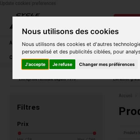
Update cookies preferences
Catégo
Nous utilisons des cookies
Accueil
Vélos
Souliers
Casques
Femme
Nous utilisons des cookies et d'autres technologi
personnalisé et des publicités ciblées, pour analy
Carte cadeau
J'accepte
Je refuse
Changer mes préférences
Entreprise familiale depuis 1970
Livraison grat
Accueil
Filtres
Pro
Prix
Produits l
Min: C$
0
Max: C$
60