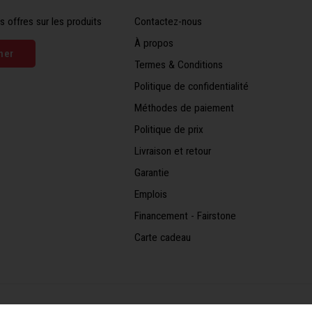
s offres sur les produits
Contactez-nous
À propos
ner
Termes & Conditions
Politique de confidentialité
Méthodes de paiement
Politique de prix
Livraison et retour
Garantie
Emplois
Financement - Fairstone
Carte cadeau