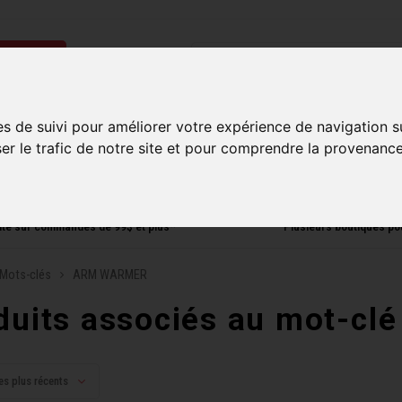
ries
Homme
Accessoires
Composantes
Liquidati
es de suivi pour améliorer votre expérience de navigation s
ser le trafic de notre site et pour comprendre la provenance
uite sur commandes de 99$ et plus*
Plusieurs boutiques po
Mots-clés
ARM WARMER
duits associés au mot-c
es plus récents