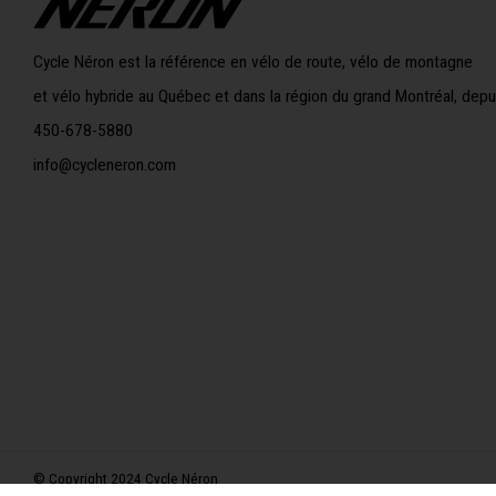
Cycle Néron est la référence en vélo de route, vélo de montagne
et vélo hybride au Québec et dans la région du grand Montréal, depu
450-678-5880
info@cycleneron.com