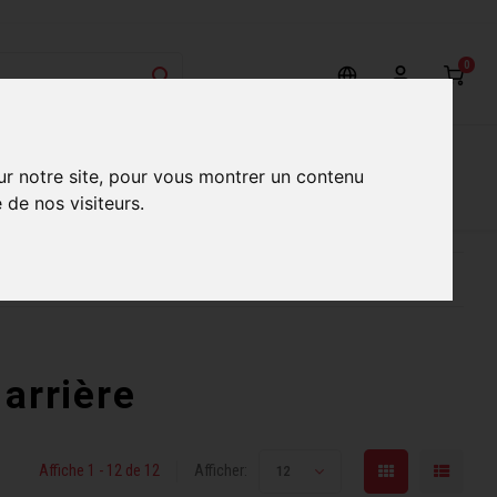
0
on
Nos Services
Nos boutiques
ur notre site, pour vous montrer un contenu
 de nos visiteurs.
ur mieux vous servir
Conseils d'experts qualifiés
arrière
Affiche 1 - 12 de 12
Afficher:
12