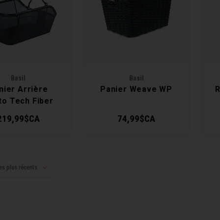
Basil
Basil
nier Arrière
Panier Weave WP
R
to Tech Fiber
licht MIK 21L
219,99$CA
74,99$CA
es plus récents