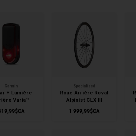
Garmin
Specialized
ar + Lumière
Roue Arrière Roval
R
rière Varia™
Alpinist CLX III
earVue 820
419,99$CA
1 999,99$CA