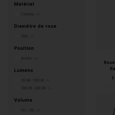
Matériel
Carbone
(7)
Diamètre de roue
700c
(7)
Position
Arrière
(6)
Roue
Ra
Lumens
1
20 LM - 100 LM
(1)
100 LM - 250 LM
(1)
Volume
21L - 25L
(1)