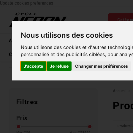
Update cookies preferences
Catégo
Nous utilisons des cookies
Accueil
Vélos
Souliers
Casques
Femme
Nous utilisons des cookies et d'autres technologi
personnalisé et des publicités ciblées, pour analy
Carte cadeau
J'accepte
Je refuse
Changer mes préférences
Entreprise familiale depuis 1970
Livraison grat
Accueil
Filtres
Pro
Prix
Produits l
Min: C$
0
Max: C$
2000