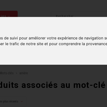
ries
Homme
Accessoires
Composantes
Liquidati
es de suivi pour améliorer votre expérience de navigation s
ser le trafic de notre site et pour comprendre la provenance
uite sur commandes de 99$ et plus*
Plusieurs boutiques po
Mots-clés
arrière
duits associés au mot-clé 
es plus récents