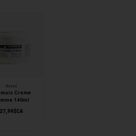
Assos
amois Creme
mme 140ml
27,99$CA