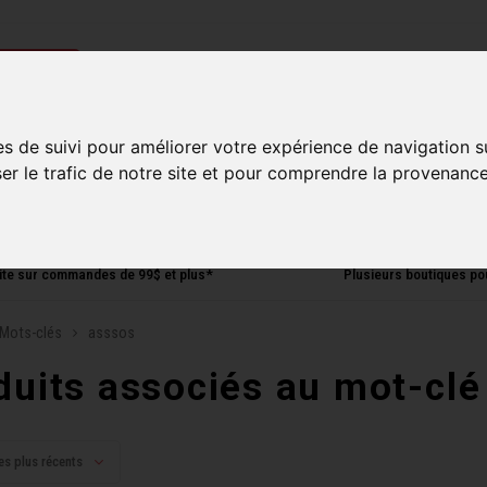
ries
es de suivi pour améliorer votre expérience de navigation s
Homme
Accessoires
Composantes
Liquidati
ser le trafic de notre site et pour comprendre la provenance
uite sur commandes de 99$ et plus*
Plusieurs boutiques po
Mots-clés
asssos
duits associés au mot-clé
es plus récents