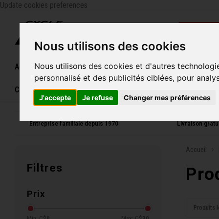
Update cookies preferences
Catégo
Nous utilisons des cookies
Nous utilisons des cookies et d'autres technologi
Accueil
Vélos
Souliers
Casques
Femme
personnalisé et des publicités ciblées, pour analy
Carte cadeau
J'accepte
Je refuse
Changer mes préférences
Entreprise familiale depuis 1970
Livraison grat
Accueil
Filtres
Pro
Prix
Produits l
Min: C$
0
Max: C$
30