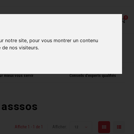
0
ur notre site, pour vous montrer un contenu
on
Nos Services
Nos boutiques
 de nos visiteurs.
ur mieux vous servir
Conseils d'experts qualifiés
 asssos
Affiche 1 - 1 de 1
Afficher:
12