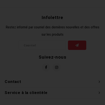
Récré
BMX
Prom
Panie
Clés 
Dérai
Derni
Infolettre
Trail
Miroi
Outil
Grou
Restez informé par courriel des dernières nouvelles et des offres
sur les produits
Cadr
Gard
Outil
Levie
Cloch
Pomp
Petit
Suivez-nous
Béqui
Suppo
Piéce
Entre
Outil
Piéce
Contact
Ensem
Service à la clientèle
Clés 