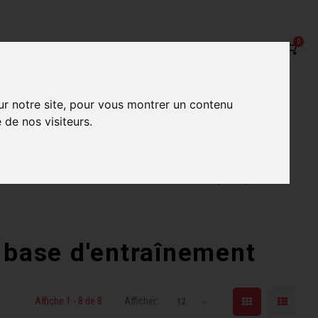
0
on
Nos Services
Nos boutiques
ur notre site, pour vous montrer un contenu
 de nos visiteurs.
ur mieux vous servir
Conseils d'experts qualifiés
 base d'entraînement
Affiche 1 - 8 de 8
Afficher:
12