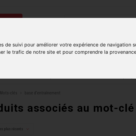
ries
Homme
Accessoires
Composantes
Liquidati
es de suivi pour améliorer votre expérience de navigation s
ser le trafic de notre site et pour comprendre la provenance
uite sur commandes de 99$ et plus*
Plusieurs boutiques po
Mots-clés
base d'entraînement
duits associés au mot-clé
es plus récents