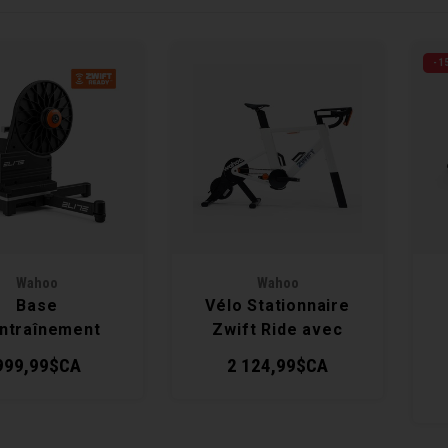
-1
Wahoo
Wahoo
Base
Vélo Stationnaire
entraînement
Zwift Ride avec
ti XR + Zwift
KICKR CORE 2
K
999,99$CA
2 124,99$CA
g and Click