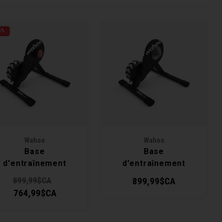
5%
Wahoo
Wahoo
Base
Base
d'entraînement
d'entraînement
ickr Core 2 Smart
Kickr Core 2 Smart
899,99$CA
899,99$CA
+ Zwift Cog and
+ Cassette 11
764,99$CA
Click
vitesses