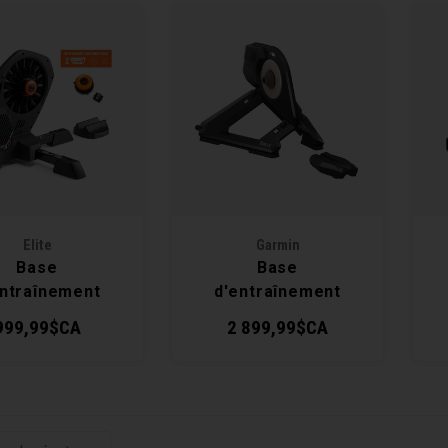
Elite
Garmin
Base
Base
entraînement
d'entraînement
to XR + Zwift
Tacx NEO 3M Smart
999,99$CA
2 899,99$CA
g and Click