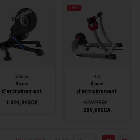
-40%
Wahoo
Elite
Base
Base
d'entraînement
d'entraînement
Kickr V6 Smart
Qubo Power Mag
1 324,99$CA
499,99$CA
Smart B+
299,99$CA