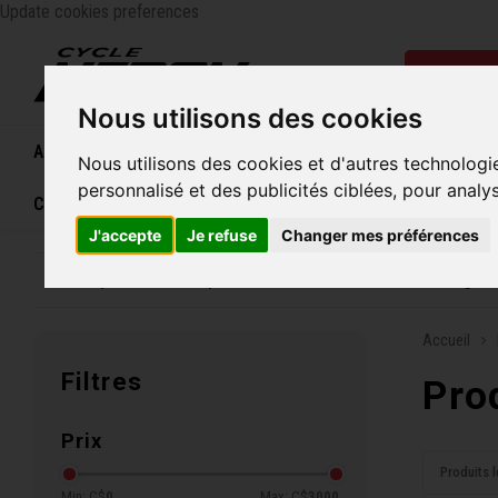
Update cookies preferences
Catégo
Nous utilisons des cookies
Accueil
Vélos
Souliers
Casques
Femme
Nous utilisons des cookies et d'autres technologi
personnalisé et des publicités ciblées, pour analy
Carte cadeau
J'accepte
Je refuse
Changer mes préférences
Entreprise familiale depuis 1970
Livraison grat
Accueil
Filtres
Pro
Prix
Produits l
Min: C$
0
Max: C$
3000