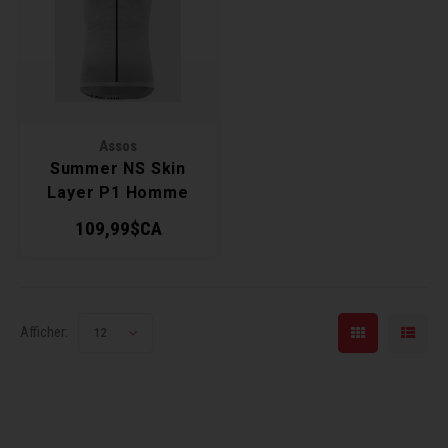
Récré
BMX
Prom
Panie
Clés 
Dérai
Derni
Trail
Miroi
Outil
Grou
Assos
Cadr
Gard
Outil
Levie
Summer NS Skin
Layer P1 Homme
Cloch
Pomp
Petit
109,99$CA
Béqui
Suppo
Piéce
Entre
Outil
Piéce
Afficher:
12
Ensem
Clés 