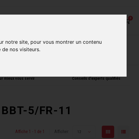
0
ur notre site, pour vous montrer un contenu
on
Nos Services
Nos boutiques
 de nos visiteurs.
ur mieux vous servir
Conseils d'experts qualifiés
é BBT-5/FR-11
Affiche 1 - 1 de 1
Afficher:
12