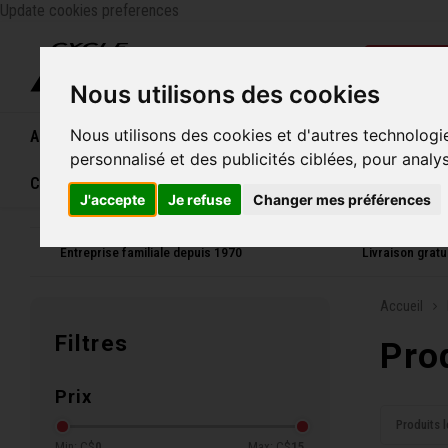
Update cookies preferences
Catégo
Nous utilisons des cookies
Nous utilisons des cookies et d'autres technologi
Accueil
Vélos
Souliers
Casques
Femme
personnalisé et des publicités ciblées, pour analy
Carte cadeau
J'accepte
Je refuse
Changer mes préférences
Entreprise familiale depuis 1970
Livraison grat
Accueil
Filtres
Pro
Prix
Produits l
Min: C$
0
Max: C$
15