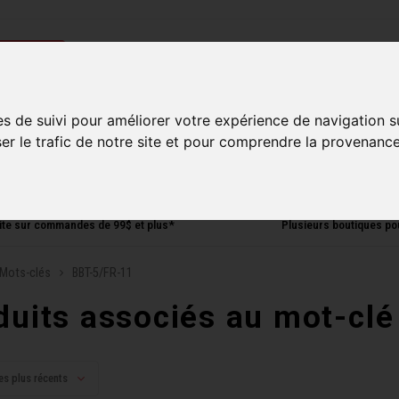
ries
es de suivi pour améliorer votre expérience de navigation s
Homme
Accessoires
Composantes
Liquidati
ser le trafic de notre site et pour comprendre la provenance
uite sur commandes de 99$ et plus*
Plusieurs boutiques po
Mots-clés
BBT-5/FR-11
duits associés au mot-cl
es plus récents