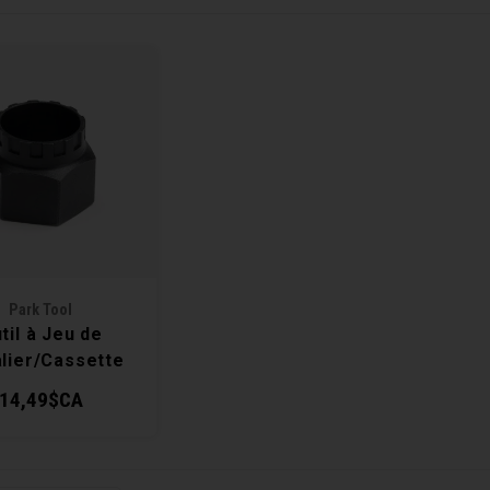
Park Tool
til à Jeu de
lier/Cassette
BT-5/FR-11
14,49$CA