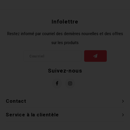
Récré
BMX
Prom
Panie
Clés 
Dérai
Derni
Infolettre
Trail
Miroi
Outil
Grou
Restez informé par courriel des dernières nouvelles et des offres
sur les produits
Cadr
Gard
Outil
Levie
Cloch
Pomp
Petit
Suivez-nous
Béqui
Suppo
Piéce
Entre
Outil
Piéce
Contact
Ensem
Service à la clientèle
Clés 