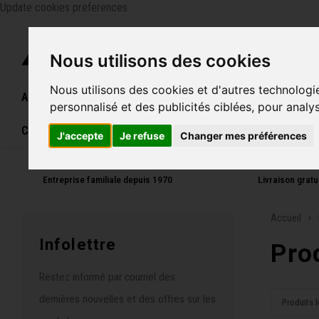
Update cookies preferences
Catégo
Nous utilisons des cookies
Nous utilisons des cookies et d'autres technologi
Accueil
Vélos
Souliers
Casques
Femme
personnalisé et des publicités ciblées, pour analy
Carte cadeau
J'accepte
Je refuse
Changer mes préférences
Entreprise familiale depuis 1970
Livraison grat
Accueil
Infolettre
Pro
Restez informé par courriel des
dernières nouvelles et des offres sur les
Produits l