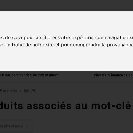
ries
es de suivi pour améliorer votre expérience de navigation s
Homme
Accessoires
Composantes
Liquidati
ser le trafic de notre site et pour comprendre la provenance
uite sur commandes de 99$ et plus*
Plusieurs boutiques po
Mots-clés
bbt-79
duits associés au mot-clé
es plus récents