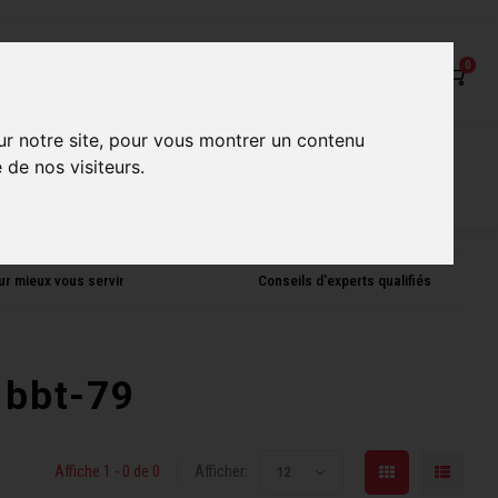
0
ur notre site, pour vous montrer un contenu
on
Nos Services
Nos boutiques
 de nos visiteurs.
ur mieux vous servir
Conseils d'experts qualifiés
 bbt-79
Affiche 1 - 0 de 0
Afficher:
12