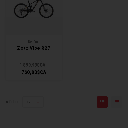
Récré
BMX
Prom
Panie
Clés 
Dérai
Derni
Trail
Miroi
Outil
Grou
Belfort
Cadr
Gard
Outil
Levie
Zotz Vibe R27
Cloch
Pomp
Petit
1 899,99$CA
760,00$CA
Béqui
Suppo
Piéce
Entre
Outil
Piéce
Afficher:
12
Ensem
Clés 