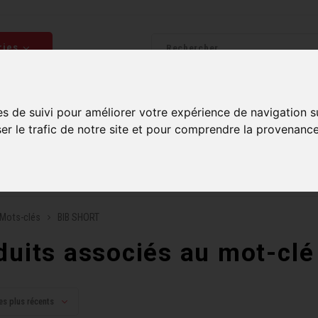
ries
Homme
Accessoires
Composantes
Liquidati
es de suivi pour améliorer votre expérience de navigation s
ser le trafic de notre site et pour comprendre la provenance
uite sur commandes de 99$ et plus*
Plusieurs boutiques po
Mots-clés
BIB SHORT
duits associés au mot-cl
es plus récents