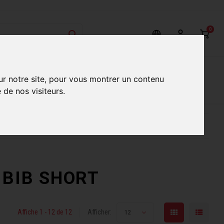
0
on
Nos Services
Nos boutiques
ur notre site, pour vous montrer un contenu
 de nos visiteurs.
ur mieux vous servir
Conseils d'experts qualifiés
é BIB SHORT
Affiche 1 - 12 de 12
Afficher:
12