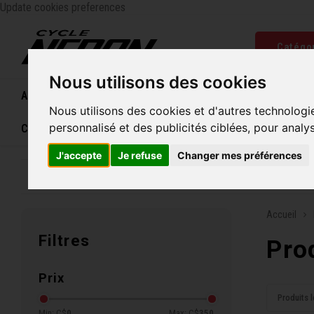
Update cookies preferences
Catégo
Nous utilisons des cookies
Accueil
Vélos
Souliers
Casques
Femme
Nous utilisons des cookies et d'autres technologi
personnalisé et des publicités ciblées, pour analy
Carte cadeau
J'accepte
Je refuse
Changer mes préférences
Entreprise familiale depuis 1970
Livraison grat
Accueil
Filtres
Pro
Prix
Produits l
Min: C$
0
Max: C$
350