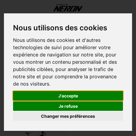
Update cookies preferences
Menu / nos services / atelier / positionnement / entreposage
Menu / composantes
Menu / nos services
Menu / accessoires
Menu / liquidation
Menu / casques
Menu / souliers
Menu / homme
Menu / femme
Menu / vélos
Men
Men
Nous utilisons des cookies
Composantes
Nos Services
Accessoires
Liquidation
Casques
Souliers
Homme
Femme
Langue
Vélos
Entreprise familiale depuis 1970
Nous utilisons des cookies et d'autres
Accueil
Mots-clés
bigfoot 1
technologies de suivi pour améliorer votre
Électrique
Voir tout
Voir tout
Hauts
Hauts
Sur vélo
Transmission
Accessoires
Atelier
English (US)
Fat B
Élect
Élect
Élect
12 po
Rout
Grave
Maill
Cuiss
Souli
Prote
Maill
Cuiss
Souli
Prote
Lumiè
Hydra
Remo
Outils
Bases
Jeu d
Disqu
Guido
Elect
Jante
Vête
Rout
expérience de navigation sur notre site, pour
Produits associés au mot-clé
vous montrer un contenu personnalisé et des
bigfoot 1
publicités ciblées, pour analyser le trafic de
Route
Bas du corps
Bas du corps
Essentiels
Frein
Vélos
Positionnement
Grave
Endur
Perf
All M
14 po
Grave
Mont
Mant
Cuiss
Gants
Bas
Mant
Cuiss
Gants
Bas
Boute
Crème
Suppo
Outils
Cyclo
Câble
Levie
Poig
Tiges
Pneu
Casq
Grave
Français (CA)
notre site et pour comprendre la provenance
Filtres
de nos visiteurs.
Hybride
Essentiels
Essentiels
Transport
Points de contact
Entreposage
Hybri
Perf
Confo
Cross
16 po
Mont
Rout
Vest
Short
Casq
Couvr
Vest
Short
Casq
Couvr
Cade
Nutri
Siège
Outil
Écout
Casse
Patin
Selle
Pote
Clous
Souli
Mont
J'accepte
Afficher:
12
Montagne
Équipement
Equipement
Outils
Cadre
Mont
Grave
Desc
20 po
Acces
Urbai
Décon
Décon
Lunet
Chap
Décon
Décon
Lunet
Chap
Porte
Outil
Suppo
Chaîn
Câble
Pédal
Fourc
Chamb
Essen
Hybri
Je refuse
Changer mes préférences
Enfants
Électronique
Roue
Rout
Aero
Endur
24 po
Promo
Enfan
Sous
Manch
Sous
Manch
Sacs
Outils
Capte
Plate
Guido
Amort
Tubel
E-Bik
-30%
Adap
Cadr
Fatbi
Vélos
Acces
Porte
Lubri
Mont
Pédal
Roue
Enfan