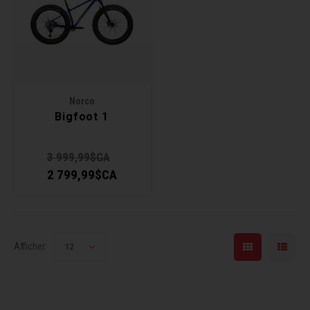
Récré
BMX
Prom
Panie
Clés 
Dérai
Derni
Trail
Miroi
Outil
Grou
Norco
Cadr
Gard
Outil
Levie
Bigfoot 1
Cloch
Pomp
Petit
3 999,99$CA
2 799,99$CA
Béqui
Suppo
Piéce
Entre
Outil
Piéce
Afficher:
12
Ensem
Clés 