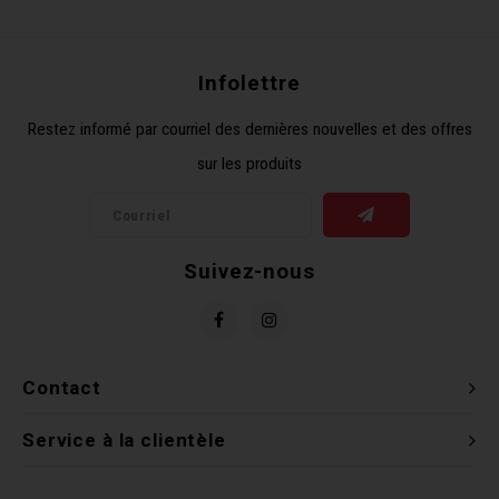
Récré
BMX
Prom
Panie
Clés 
Dérai
Derni
Infolettre
Trail
Miroi
Outil
Grou
Restez informé par courriel des dernières nouvelles et des offres
sur les produits
Cadr
Gard
Outil
Levie
Cloch
Pomp
Petit
Suivez-nous
Béqui
Suppo
Piéce
Entre
Outil
Piéce
Contact
Ensem
Service à la clientèle
Clés 