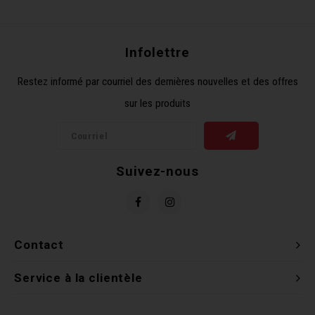
Récré
BMX
Prom
Panie
Clés 
Dérai
Derni
Infolettre
Trail
Miroi
Outil
Grou
Restez informé par courriel des dernières nouvelles et des offres
sur les produits
Cadr
Gard
Outil
Levie
Cloch
Pomp
Petit
Suivez-nous
Béqui
Suppo
Piéce
Entre
Outil
Piéce
Contact
Ensem
Service à la clientèle
Clés 