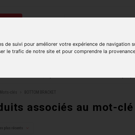
ries
Homme
Accessoires
Composantes
Liquidati
es de suivi pour améliorer votre expérience de navigation s
ser le trafic de notre site et pour comprendre la provenance
uite sur commandes de 99$ et plus*
Plusieurs boutiques po
Mots-clés
BOTTOM BRACKET
duits associés au mot-c
es plus récents