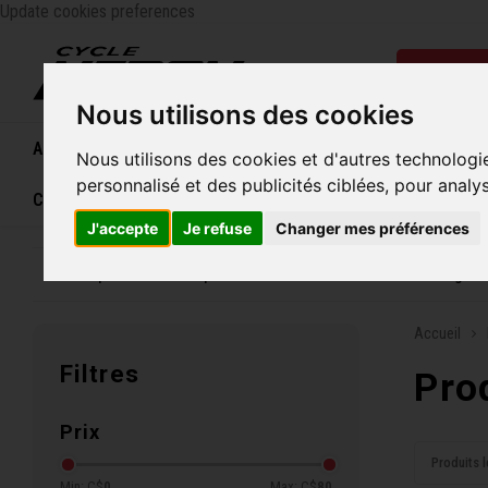
Update cookies preferences
Catégo
Nous utilisons des cookies
Accueil
Vélos
Souliers
Casques
Femme
Nous utilisons des cookies et d'autres technologi
personnalisé et des publicités ciblées, pour analy
Carte cadeau
J'accepte
Je refuse
Changer mes préférences
Entreprise familiale depuis 1970
Livraison grat
Accueil
Filtres
Pro
Prix
Produits l
Min: C$
0
Max: C$
80