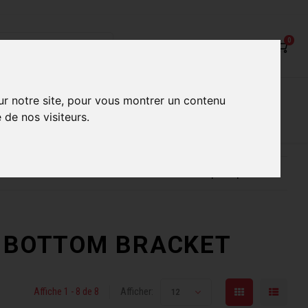
0
on
Nos Services
Nos boutiques
ur notre site, pour vous montrer un contenu
 de nos visiteurs.
ur mieux vous servir
Conseils d'experts qualifiés
lé BOTTOM BRACKET
Affiche 1 - 8 de 8
Afficher:
12