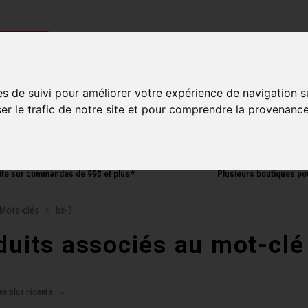
ries
es de suivi pour améliorer votre expérience de navigation s
Homme
Accessoires
Composantes
Liquidati
ser le trafic de notre site et pour comprendre la provenance
uite sur commandes de 99$ et plus*
Plusieurs boutiques po
Mots-clés
bx-3
duits associés au mot-clé
es plus récents