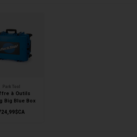
Park Tool
fre à Outils
g Big Blue Box
X-3 (vide)
724,99$CA