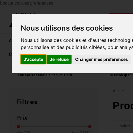
Update cookies preferences
Catégo
Nous utilisons des cookies
Nous utilisons des cookies et d'autres technologi
Accueil
Vélos
Souliers
Casques
Femme
personnalisé et des publicités ciblées, pour analy
Carte cadeau
J'accepte
Je refuse
Changer mes préférences
Entreprise familiale depuis 1970
Livraison grat
Accueil
Filtres
Pro
Prix
Produits l
Min: C$
0
Max: C$
750