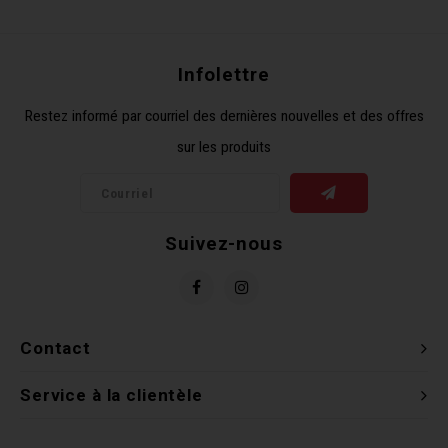
Récré
BMX
Prom
Panie
Clés 
Dérai
Derni
Infolettre
Trail
Miroi
Outil
Grou
Restez informé par courriel des dernières nouvelles et des offres
sur les produits
Cadr
Gard
Outil
Levie
Cloch
Pomp
Petit
Suivez-nous
Béqui
Suppo
Piéce
Entre
Outil
Piéce
Contact
Ensem
Service à la clientèle
Clés 