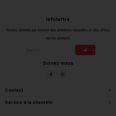
Récré
BMX
Prom
Panie
Clés 
Dérai
Derni
Infolettre
Trail
Miroi
Outil
Grou
Restez informé par courriel des dernières nouvelles et des offres
sur les produits
Cadr
Gard
Outil
Levie
Cloch
Pomp
Petit
Suivez-nous
Béqui
Suppo
Piéce
Entre
Outil
Piéce
Contact
Ensem
Service à la clientèle
Clés 