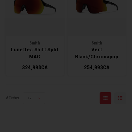
Récré
BMX
Prom
Panie
Clés 
Dérai
Derni
Trail
Miroi
Outil
Grou
Smith
Smith
Cadr
Gard
Outil
Levie
Lunettes Shift Split
Vert
MAG
Black/Chromapop
Cloch
Pomp
Petit
Black/ChromaPop
Red Mirror
324,99$CA
254,99$CA
Red Mirror
Lunettes
Béqui
Suppo
Piéce
Entre
Outil
Piéce
Afficher:
12
Ensem
Clés 