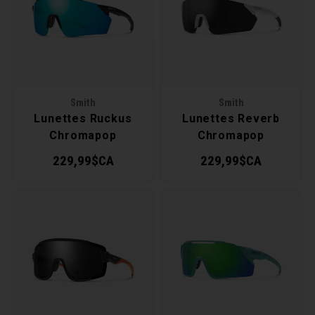
Récré
BMX
Prom
Panie
Clés 
Dérai
Derni
Trail
Miroi
Outil
Grou
Smith
Smith
Cadr
Gard
Outil
Levie
Lunettes Ruckus
Lunettes Reverb
Chromapop
Chromapop
Cloch
Pomp
Petit
229,99$CA
229,99$CA
Béqui
Suppo
Piéce
Entre
Outil
Piéce
Ensem
Clés 