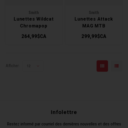
Clés 
Smith
Smith
Lunettes Wildcat
Lunettes Attack
Outil
Chromapop
MAG MTB
Chromapop
264,99$CA
299,99$CA
Afficher:
12
Infolettre
Restez informé par courriel des dernières nouvelles et des offres